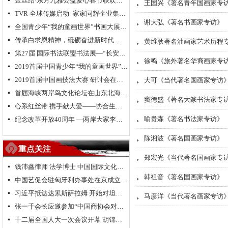
金丝结·东方九雅公益爱心春节联欢晚会隆重举行
넷
王国兴《著名青年国画家专
뀧
TVR 全球传媒启动 -家家同辉企业集团成立 新闻发布会在浙江.乌镇隆重举行
넷
谢大弘《著名书画家专访》
뀧
全国青少年“我的童画世界”书画大展大型公益活动北京总决赛颁奖典礼
넷
传承白求恩精神，砥砺奋进新时代 纪念白求恩80周年研讨会
넷
黄维耿著名油画家艺术历程
뀧
第27届 国际书法联盟书法展—“长安国际书法邀请展”在西安大明宫国家遗址公园丹凤门博物馆启幕
넷
徐鸣《旅外著名华裔画家专
뀧
2019首届中国青少年“我的童画世界”书画大展启动仪式在长城脚下拉开帷幕
넷
2019首届中国画技法大赛 研讨会在京举行
넷
大可《当代著名国画家专访
뀧
首届海峡两岸鸟文化论坛在山东北海举行
넷
窦德盛《著名大篆书法家专
뀧
心系红丝带 携手献大爱——协合生物集团超级抗原免疫治疗助力“艾滋病防控”
넷
喻贵森《著名书法家专访》
纪念改革开放40周年 —两岸大家李奇茂、单应桂书画作品交流展隆重开幕
뀧
넷
陈湘波《著名国画家专访》
뀧
重点关注
郑宏光《当代著名国画家专
뀧
钱沛鑫律师 法学博士 中国国际文化艺术交流促进会副会长
넷
韩祖音《著名国画家专访》
뀧
中国艺促会驻匈牙利办事处在京成立签约仪式
넷
习近平抵达达累斯萨拉姆 开始对坦桑尼亚进行国事访问
넷
马彦洋《当代著名画家专访
뀧
张一千会长应邀参加“中国商协会对欧投资促进联盟”项目座谈会
넷
十二届全国人大一次会议开幕 胡锦涛 习近平等出席
넷