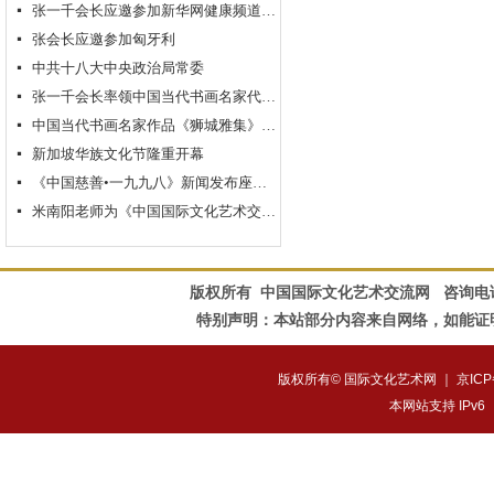
张一千会长应邀参加新华网健康频道2013新春联谊会
넷
张会长应邀参加匈牙利
넷
中共十八大中央政治局常委
넷
张一千会长率领中国当代书画名家代表团拜访新加坡书法家协会
넷
中国当代书画名家作品《狮城雅集》新加坡特展
넷
新加坡华族文化节隆重开幕
넷
《中国慈善•一九九八》新闻发布座谈会在京举行
넷
米南阳老师为《中国国际文化艺术交流网》题名
넷
版权所有 中国国际文化艺术交流网
咨询电话：0
特别声明：本站部分内容来自网络，如能证
版权所有© 国际文化艺术网 ｜
京ICP
本网站支持 IPv6