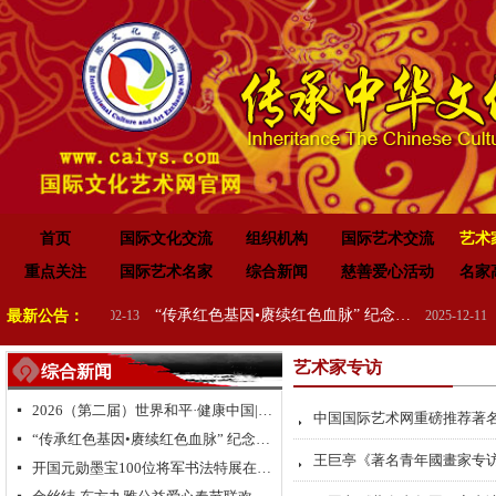
首页
国际文化交流
组织机构
国际艺术交流
艺术
重点关注
国际艺术名家
综合新闻
慈善爱心活动
名家
2026（第二届）世界和平·健康中国|全球华人福运五洲·世界和平祈愿盛典暨全球华侨华人送“福”活动
“传承红色基因•赓续红色血脉” 纪念中国人民抗日战争暨世界反法西斯战争胜利 80 周年
最新公告：
2026-02-13
2025-12-11
艺术家专访
综合新闻
2026（第二届）世界和平·健康中国|全球华人福运五洲·世界和平祈愿盛典暨全球华侨华人送“福”活动
넷
中国国际艺术网重磅推荐著名
뀧
“传承红色基因•赓续红色血脉” 纪念中国人民抗日战争暨世界反法西斯战争胜利 80 周年
넷
王巨亭《著名青年國畫家专
뀧
开国元勋墨宝100位将军书法特展在高唐举办
넷