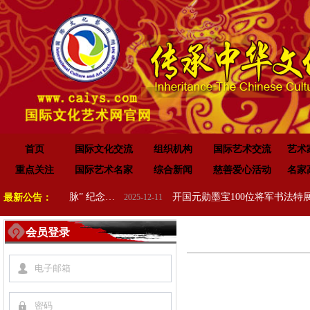
首页
国际文化交流
组织机构
国际艺术交流
艺术
重点关注
国际艺术名家
综合新闻
慈善爱心活动
名家
“传承红色基因•赓续红色血脉” 纪念中国人民抗日战争暨世界反法西斯战争胜利 80 周年
开国元勋墨宝100位将军书法特展在高唐举办
最新公告：
2025-12-11
会员登录
넙
끕