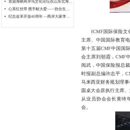
首届海峡两岸鸟文化论坛在山东北海举行
넷
心系红丝带 携手献大爱——协合生物集团超级抗原免疫治疗助力“艾滋病防控”
넷
纪念改革开放40周年 —两岸大家李奇茂、单应桂书画作品交流展隆重开幕
넷
ICMF国际保险
主席、中国国际教育电
第十五届CMF中国国
会主席刘朝霞，CMF
阅武，中国保险报总裁
时报副总编许志平，C
马来西亚财务规划理事
圆桌大会原执行主席、
从业员协会会长黄绮年
会。