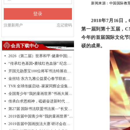
新闻来源：
中国国际教
登录
2018年7月1
注册新用户
忘记密码
第一届到第十五届，C
今年的首届国际文化节
会员下载中心
硕的成果。
2026（第二届）世界和平·健康中国|全球华人福运五洲·世界和平祈愿盛典暨全球华侨华人送“福”活动
넷
“传承红色基因•赓续红色血脉” 纪念中国人民抗日战争暨世界反法西斯战争胜利 80 周年
넷
开国元勋墨宝100位将军书法特展在高唐举办
넷
金丝结·东方九雅公益爱心春节联欢晚会隆重举行
넷
TVR 全球传媒启动 -家家同辉企业集团成立 新闻发布会在浙江.乌镇隆重举行
넷
全国青少年“我的童画世界”书画大展大型公益活动北京总决赛颁奖典礼
넷
传承白求恩精神，砥砺奋进新时代 纪念白求恩80周年研讨会
넷
第27届 国际书法联盟书法展—“长安国际书法邀请展”在西安大明宫国家遗址公园丹凤门博物馆启幕
넷
2019首届中国青少年“我的童画世界”书画大展启动仪式在长城脚下拉开帷幕
넷
2019首届中国画技法大赛 研讨会在京举行
넷