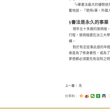
「
e
筆書法最大的優勢就
奮地說，「使用
e
筆，外國
§書法是永久的事業
現年五十多歲的張炳煌
行程。張炳煌還在淡江大學
構。
對於有志從事此道的年
者是為了修身養性，或為了
夢想都必須要先有自知之明
上一篇：
无
分享到：