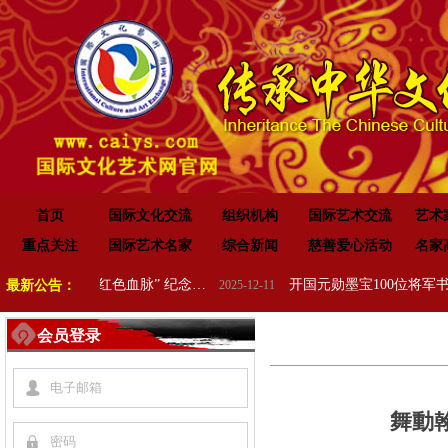
首页
国际文化交流
组织机构
国际艺术交流
艺术
重点关注
国际艺术名家
综合新闻
慈善爱心活动
名家
“传承红色基因•赓续红色血脉” 纪念中国人民抗日战争暨世界反法西斯战争胜利 80 周年
最新公告：
2025-12-11
会员登录
넙
舞動
끕