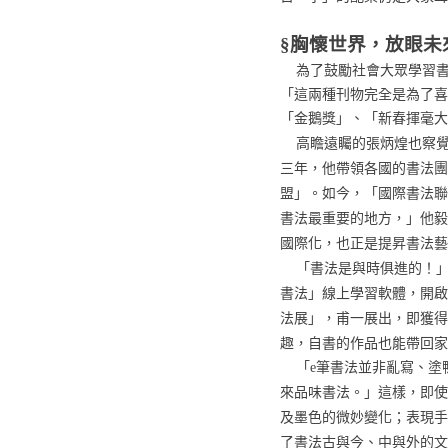
§胸懷世界，放眼未
為了鼓勵社會大眾學習
「這兩種刊物完全是為了喜
「金鵝獎」、「新春揮毫大
高瞻遠矚的張炳煌也察
三年，他帶領各國的書法團
盟」。如今，「國際書法聯
書法最重要的地方，」他毅
國際化，也正是提昇書法藝
「書法是與時俱進的！
書法」線上學習軟體，開
法展
」，甫一展出，即獲得
趣，自書的作品
也能帶回家
「
e
筆書法並非亂寫、塗
品味書法。
來
」這樣，即使
及墨色的微妙變化；表現手
了書法古與今、中與外的文