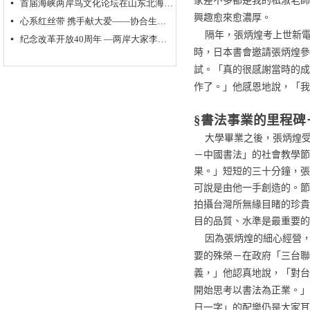
首届海峡两岸鸟文化论坛在山东北海举行
넷
興趣愈來愈濃厚。
心系红丝带 携手献大爱——协合生物集团超级抗原免疫治疗助力“艾滋病防控”
넷
隔年，張炳煌考上世新
纪念改革开放40周年 —两岸大家李奇茂、单应桂书画作品交流展隆重开幕
넷
時，日本書會邀請張炳煌參
試。「真的很感謝當時的成
作了。」他感恩地說，「我
§書法事業的里程碑
大學畢業之後，張炳煌
－中國書法」的社會教學
果。」短短的三十分鐘，張
可說是由他一手創造的。節
拍攝台灣所無緣目睹的珍貴
目的品質、水準是最重要的
因為張炳煌的細心經營
要的殊榮－在政府「三台
義，」他認真地說，「對台
開始思考以書法為正業。」
日一字」的配樂仍是大家耳