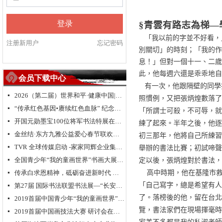
登录
§青雲有路志為梯
—
「我以前的字並不好看，
注册新用户
忘记密码
別關切」的時刻；「我的作
息！」但對一個十一、二歲
此，他每週六還是乖乖地自
会员下载中心
有一次，他跟隔壁的同學
2026（第二届）世界和平·健康中国|全球华人福运五洲·世界和平祈愿盛典暨全球华侨华人送“福”活动
넷
照慣例，又把張炳煌數落了
“传承红色基因•赓续红色血脉” 纪念中国人民抗日战争暨世界反法西斯战争胜利 80 周年
넷
「所謂士可殺，不可辱，就
开国元勋墨宝100位将军书法特展在高唐举办
넷
練了起來。半年之後，他逐
金丝结·东方九雅公益爱心春节联欢晚会隆重举行
初三那年，他將自己所練習
넷
舉辦的書法比賽；初試啼聲
TVR 全球传媒启动 -家家同辉企业集团成立 新闻发布会在浙江.乌镇隆重举行
넷
定以後，張炳煌對於書法，
全国青少年“我的童画世界”书画大展大型公益活动北京总决赛颁奖典礼
넷
高中時期，他在基隆市
传承白求恩精神，砥砺奋进新时代 纪念白求恩80周年研讨会
넷
「自己寫字，總是希望有人
第27届 国际书法联盟书法展—“长安国际书法邀请展”在西安大明宫国家遗址公园丹凤门博物馆启幕
넷
了。落榜後的他，留在台北
2019首届中国青少年“我的童画世界”书画大展启动仪式在长城脚下拉开帷幕
넷
覽，書法家們在現場揮毫時
2019首届中国画技法大赛 研讨会在京举行
넷
家差不多都是我的私淑老師