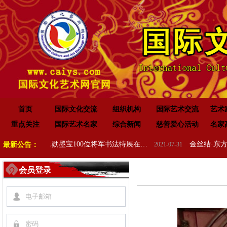
首页
国际文化交流
组织机构
国际艺术交流
艺术
重点关注
国际艺术名家
综合新闻
慈善爱心活动
名家
开国元勋墨宝100位将军书法特展在高唐举办
最新公告：
2021-07-31
会员登录
넙
끕