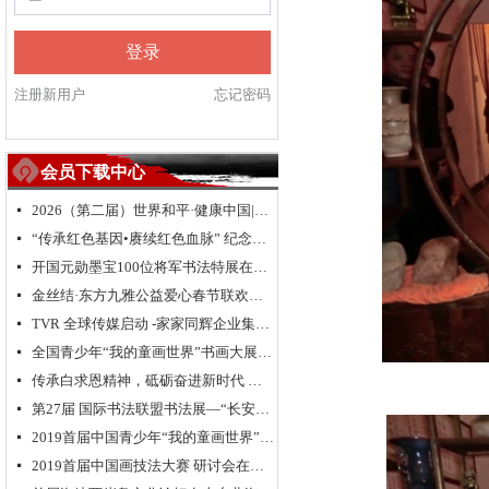
登录
注册新用户
忘记密码
会员下载中心
2026（第二届）世界和平·健康中国|全球华人福运五洲·世界和平祈愿盛典暨全球华侨华人送“福”活动
넷
“传承红色基因•赓续红色血脉” 纪念中国人民抗日战争暨世界反法西斯战争胜利 80 周年
넷
开国元勋墨宝100位将军书法特展在高唐举办
넷
金丝结·东方九雅公益爱心春节联欢晚会隆重举行
넷
TVR 全球传媒启动 -家家同辉企业集团成立 新闻发布会在浙江.乌镇隆重举行
넷
全国青少年“我的童画世界”书画大展大型公益活动北京总决赛颁奖典礼
넷
传承白求恩精神，砥砺奋进新时代 纪念白求恩80周年研讨会
넷
第27届 国际书法联盟书法展—“长安国际书法邀请展”在西安大明宫国家遗址公园丹凤门博物馆启幕
넷
2019首届中国青少年“我的童画世界”书画大展启动仪式在长城脚下拉开帷幕
넷
2019首届中国画技法大赛 研讨会在京举行
넷