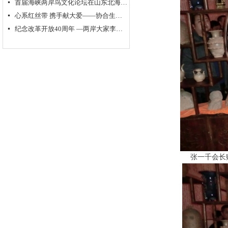
首届海峡两岸鸟文化论坛在山东北海举行
넷
心系红丝带 携手献大爱——协合生物集团超级抗原免疫治疗助力“艾滋病防控”
넷
纪念改革开放40周年 —两岸大家李奇茂、单应桂书画作品交流展隆重开幕
넷
张一千会长